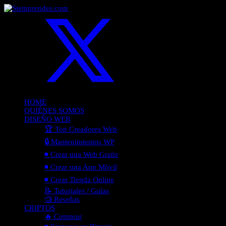
HOME
QUIÉNES SOMOS
DISEÑO WEB
🏆 Top Creadores Web
🔒 Mantenimientos WP
◾ Crear una Web Gratis
◾ Crear una App Móvil
◾ Crear Tienda Online
📝 Tutoriales / Guías
🧐 Reseñas
CRIPTOS
🔥 Comprar