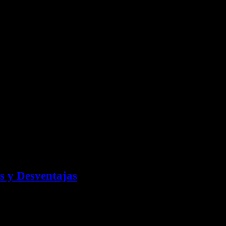
s y Desventajas
ía propia y la de otras personas. Si…