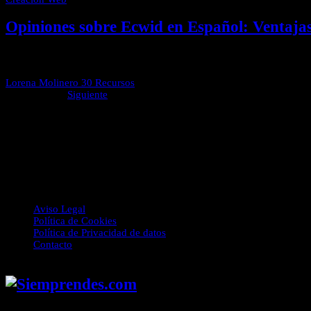
Opiniones sobre Ecwid en Español: Ventaja
⭐Evaluación 4.7 / 5.0 🎲 Facilidad de Uso 7 / 10 💻 Conocimientos 
Lorena Molinero
30 Recursos
Página 1 de 4
Siguiente
Siemprendes.com
Este proyecto ha sido creado en el año 2013. Aquí publicamos con mu
recursos de aprendizaje para personas que quieren desarrollar ellos mi
Enlaces de Interés
Aviso Legal
Política de Cookies
Política de Privacidad de datos
Contacto