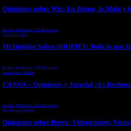
Opiniones sobre Wix: Lo Bueno, lo Malo y l
Si estás buscando opiniones sobre Wix, aquí vas a encontrar una visi
Rubén Molinero
129 Recursos
Creación Web
Mi Opinión Sobre SHOPIFY: Todo lo que De
Shopify está de moda y se ha convertido en uno de los principales ac
Rubén Molinero
129 Recursos
Marketing Online
CANVA – Opiniones y Tutorial ¿Es Realme
Cuando empezamos a emprender, solemos tener una imagen de marca
Rubén Molinero
129 Recursos
Marketing Online
Opiniones sobre Brevo: Valoraciones, Venta