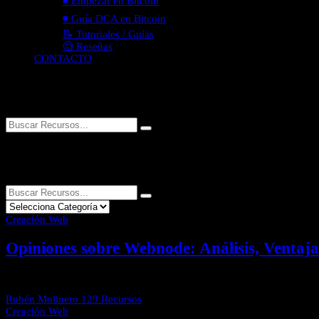
◾ Empezar en Bitcoin
◾ Guía DCA en Bitcoin
📝 Tutoriales / Guías
🧐 Reseñas
CONTACTO
Presiona
ESC
para cerrar
0
Recursos Encontrados...
Creación Web
Opiniones sobre Webnode: Análisis, Ventaja
En este artículo encontrarás diferentes opiniones sobre Webnode, la m
Rubén Molinero
129 Recursos
Creación Web