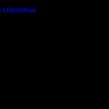
s y Desventajas
No 🎁 ¿Gratis? Si 🏆 Ecwid Prueba Ahora…
cho cariño toda nuestra experiencia y conocimientos sobre Creación W
smos su actividad en internet.