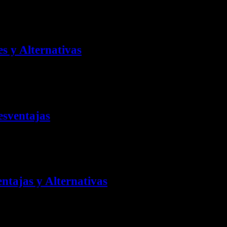
al para comunicarse con tus clientes potenciales….
s y Alternativas
as claro si puede ser…
esventajas
la mía propia y la de otros clientes… Llevo…
ntajas y Alternativas
uenas, malas, mejores y peores… Con…