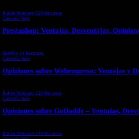
Existen múltiples opciones cuando se trata de elegir la plataforma ide
Rubén Molinero
129 Recursos
Creación Web
Prestashop: Ventajas, Desventajas, Opinione
En este artículo vamos a analizar a fondo a Prestashop, para que teng
SiAWeb
14 Recursos
Creación Web
Opiniones sobre Webempresa: Ventajas y D
¿Estás buscando opiniones sobre Webempresa? Pues aquí encontrarás 
Rubén Molinero
129 Recursos
Creación Web
Opiniones sobre GoDaddy – Ventajas, Desve
Existen miles de opiniones sobre Godaddy y de todos los colores: b
Rubén Molinero
129 Recursos
Creación Web