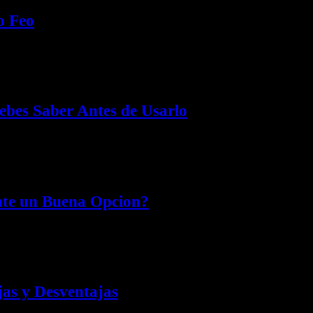
o Feo
ón sincera y actualizada a 2025….
bes Saber Antes de Usarlo
tores del comercio electrónico….
nte un Buena Opcion?
 bastante pobre. Quizá porque queremos encargarnos de…
jas y Desventajas