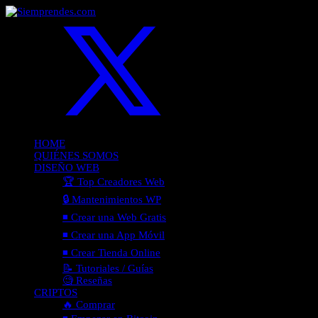
HOME
QUIÉNES SOMOS
DISEÑO WEB
🏆 Top Creadores Web
🔒 Mantenimientos WP
◾ Crear una Web Gratis
◾ Crear una App Móvil
◾ Crear Tienda Online
📝 Tutoriales / Guías
🧐 Reseñas
CRIPTOS
🔥 Comprar