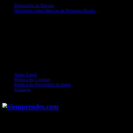
Definición de Bitcoin
Opiniones sobre Bitcoin de Personas Reales
Siemprendes.com
Este proyecto ha sido creado en el año 2013. Aquí publicamos con
mucho cariño toda nuestra experiencia y conocimientos sobre
Creación Web, Marketing Online y Blockchain. Es una página
informativa con recursos de aprendizaje para personas que quieren
desarrollar ellos mismos su actividad en internet.
Enlaces de Interés
Aviso Legal
Política de Cookies
Política de Privacidad de datos
Contacto
© 2025 Siemprendes.com. Todos los derechos reservados. Prohibida
la reproducción total o parcial del contenido sin autorización
explícita.