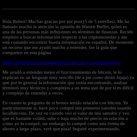
6 Años atrás
Hola Ruben! Muchas gracias por ese post (5 de 5 estrellas). Me ha
llamado mucho la atención la opinión de Warren Buffet, quien es
una de las personas más influyentes en términos de finanzas. Recién
empiezo a buscar información respecto a las criptomonedas y me
está costando encontrar buena información en español. De momento
un recurso que me ayudó mucho a entender, fue la guía que
comparten en esta página
https://criptosutra.com/guias/que-es-bitcoin-y-como-funciona/
Me ayudó a entender mejor el funcionamiento de bitcoin, te lo
explican en un lenguaje muy sencillo (de a pie como dicen Jajaja) ya
que por lo general la información que venía encontrando, usaban
términos muy técnicos y complejos a un tema que de por si es difícil
y complejo de entender a veces.
En cuanto tu pregunta de si hemos tenido relación con bitcoin. Yo
particularmente si, hace poco compré mis primeros satoshis usando
localbitcoins. De vez en cuando veo el valor de mis satoshis y veo
que es bastante volátil, sube o baja mucho de precio en relación a
como yo lo compré, sin embargo lo compré como una forma de
ahorro a largo plazo, veré que pasa! Seguiré experimentando.