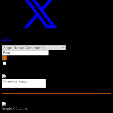
Suscríbete y Recibe las Respuestas en tu Email
Login
Notificar por
Permito usar mi dirección de correo electrónico y enviar
notificaciones sobre nuevos comentarios y respuestas (puedes darte
de baja en cualquier momento).
2
Comentarios
Nuevos
Antiguos
Más Votados
Sergio Cárdenas