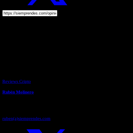
Etiquetas:
Reviews Cripto
Rubén Molinero
Informático & Asesor Digital. Abandoné mi Negocio Tradicional
para dedicarme 100% a lo Digital. Me apasiona la Creación Web, El
Marketing Online y Bitcoin. Si me necesitas puedes escribirme a ✉
ruben(a)siemprendes.com