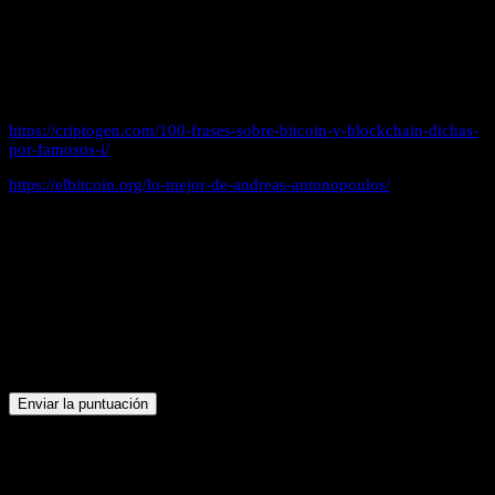
una nueva moneda.
¿Y tú? ¿has tenido alguna relación con Bitcoin? comparte tu opinión
o tus dudas en los comentarios 😉
Fuentes utilizadas para crear el artículo:
https://criptogen.com/100-frases-sobre-bitcoin-y-blockchain-dichas-
por-famosos-i/
https://elbitcoin.org/lo-mejor-de-andreas-antonopoulos/
¿Te ha gustado este contenido?
¡Haz clic en una estrella para puntuarlo!
Enviar la puntuación
Promedio de puntuación
5
/ 5. Recuento de votos:
4
Hasta ahora, ¡no hay votos!. Sé el primero en puntuar este