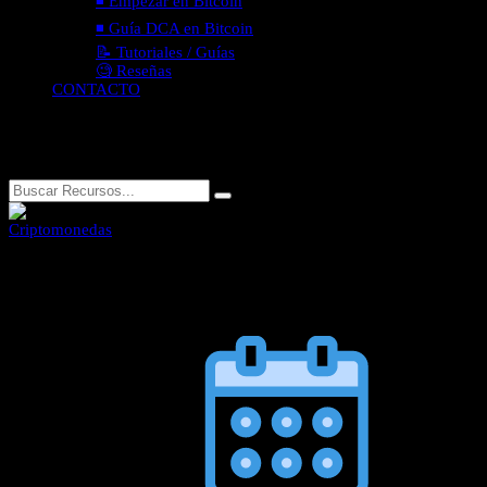
◾ Empezar en Bitcoin
◾ Guía DCA en Bitcoin
📝 Tutoriales / Guías
🧐 Reseñas
CONTACTO
Presiona
ESC
para cerrar
Criptomonedas
Opiniones sobre Bitcoin – Comentarios y
Valoraciones