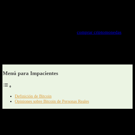
Así lo hice yo, y desde entonces no he podido parar.
He decidido escribir este artículo para
recopilar diferentes
opiniones de personas que hablan sobre bitcoin
para que puedas
sacar tus propias conclusiones y no te quedes solo con una.
Y sobre todo que si te estás planteando
comprar criptomonedas
, sea
de una manera consciente y sin engaños sabiendo los riesgos que
conlleva.
Te invito a que me escribas un comentario y compartas tu visión
acerca de este nuevo paradigma.
Menú para Impacientes
Definición de Bitcoin
Opiniones sobre Bitcoin de Personas Reales
Prometo actualizar periódicamente este artículo con nuevos
comentarios.