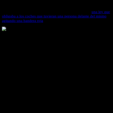
amenaza para los conductores de carruajes de caballos. Se decía que
los animales evitaban las colisiones
y que en manos de personas
sería mucho más difícil de evitar. Incluso se implementó
una ley que
obligaba a los coches que tuvieran una persona delante del mismo
agitando una bandera roja
. ¿Te imaginas? 😯
La Sociedad rechazaba esta idea.
En general,
los cambios dan miedo a la sociedad
…
Bitcoin podría ser ese coche que está a punto de atropellar al
dinero…
Al principio, Internet era una cosa de frikis, era muy
polémico y resistido por todos los gobiernos y muchas
empresas de telecomunicaciones. Con Bitcoin estamos
repitiendo la misma historia. – Andreas Antonopoulos.
En mi opinión bitcoin ha venido para quedarse
y nos guste o no,
algún día lo tendremos que aceptar. Quizás se trate de abrir un poco
la mente y dejar entrar nuevas ideas y posibilidades.
Si estas buscando
comentarios sobre bitcoin
posiblemente ha
llegado tu momento de empezar a investigar.