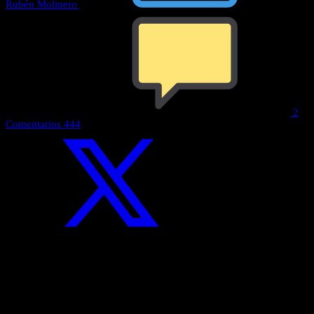
Rubén Molinero
24
de abril de 2024
2
Comentarios
444
Existen miles de
opiniones sobre bitcoin
.
Las hay de todos los colores. Muchos lo ven como un peligro y otros
como una oportunidad.
Cuando el automóvil llegó a nuestra sociedad representaba una