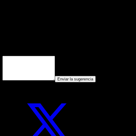
contenido.
Ya que has encontrado útil este contenido...
¡Síguenos en nuestras Redes Sociales!
¡Siento que este contenido no te haya sido útil!
¡Déjame mejorar este contenido!
Dime, ¿cómo puedo mejorar este contenido?
Enviar la sugerencia
Compartir Artículo: