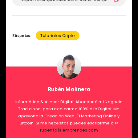
Tutoriales Cripto
Etiquetas:
Rubén Molinero
Informático & Asesor Digital. Abandoné mi Negocio
Tradicional para dedicarme 100% a lo Digital. Me
apasiona la Creación Web, El Marketing Online y
Bitcoin. Si me necesitas puedes escribirme a ✉
ruben(a)siemprendes.com