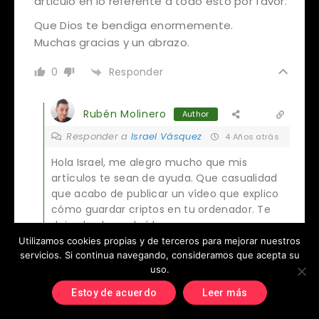
articulo en lo referente a todo esto por favor.
Que Dios te bendiga enormemente.
Muchas gracias y un abrazo.
Responder
0
Rubén Molinero
Author
Responder a
Israel Vásquez
4 Años atrás
Hola Israel, me alegro mucho que mis
artículos te sean de ayuda. Que casualidad
que acabo de publicar un vídeo que explico
cómo guardar criptos en tu ordenador. Te
dejo el enlace al vídeo:
Utilizamos cookies propias y de terceros para mejorar nuestros
https://www.youtube.com/watch?
servicios. Si continua navegando, consideramos que acepta su
v=eP3k9ceBoZA
uso.
Espero te sea útil.
Estoy de acuerdo
Leer más
0
Responder