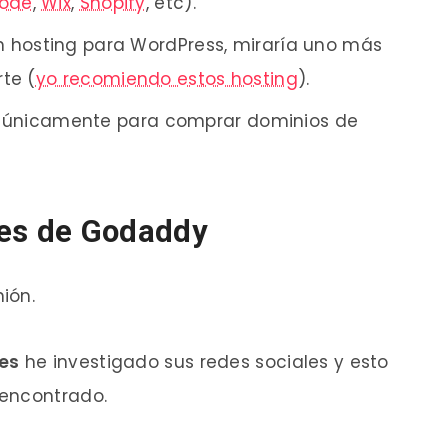
ode
,
Wix
,
Shopify
, etc).
un hosting para WordPress, miraría uno más
te (
yo recomiendo estos hosting
).
únicamente para comprar dominios de
tes de Godaddy
ión.
es
he investigado sus redes sociales y esto
 encontrado.