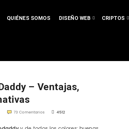
QUIÉNES SOMOS
DISEÑO WEB
CRIPTOS
Daddy – Ventajas,
nativas
73
Comentarios
4512
Godaddy
y de todos los colores: buenas,