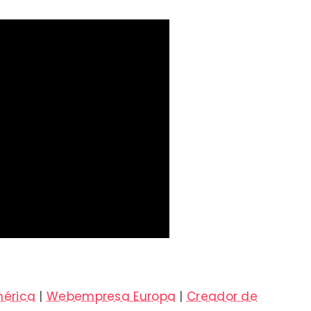
érica
|
Webempresa Europa
|
Creador de